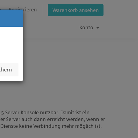
n
Registrieren
Warenkorb ansehen
Konto
chern
L5 Server Konsole nutzbar. Damit ist ein
der Server auch dann erreicht werden, wenn er
 Dienste keine Verbindung mehr möglich ist.