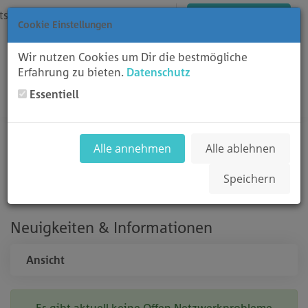
tsch
Einloggen
Registrieren
Warenkorb ansehen
Cookie Einstellungen
Wir nutzen Cookies um Dir die bestmögliche
Erfahrung zu bieten.
Datenschutz
Essentiell
Toggl
Netzwerkstatus
Alle annehmen
Alle ablehnen
Speichern
Support
Server-Status
Neuigkeiten & Informationen
Ansicht