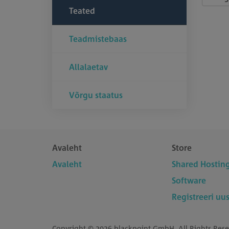
Teated
Teadmistebaas
Allalaetav
Võrgu staatus
Avaleht
Store
Avaleht
Shared Hostin
Software
Registreeri u
Copyright © 2026 blackpoint GmbH. All Rights Rese