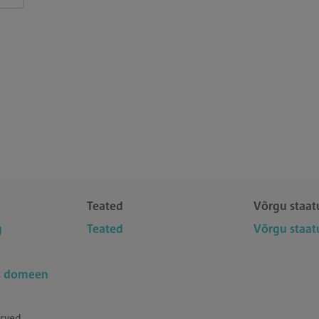
Teated
Võrgu staat
g
Teated
Võrgu staat
us domeen
rved.