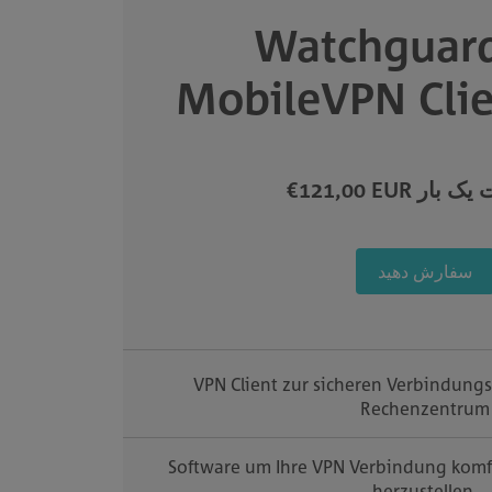
Watchguar
MobileVPN Clie
€121,00 EUR ر
سفارش دهید
VPN Client zur sicheren Verbindung
Rechenzentrum
Software um Ihre VPN Verbindung komfo
herzustellen.