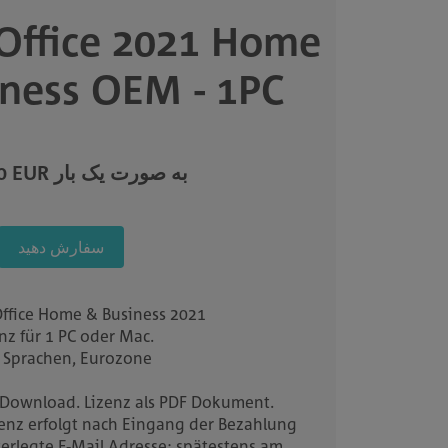
 Office 2021 Home
iness OEM - 1PC
€275,00 EUR به صورت یک بار
سفارش دهید
Office Home & Business 2021
nz für 1 PC oder Mac.
e Sprachen, Eurozone
 Download. Lizenz als PDF Dokument.
enz erfolgt nach Eingang der Bezahlung
terlegte E-Mail Adresse; spätestens am