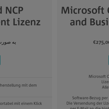
d NCP
Microsoft
nt Lizenz
and Bus
به صورت یک با
Microsoft 
Lize
sherstellung mit dem
All
Software-Bezug per
Die Versendung der Liz
rtabel mit einem Klick
per E-Mail an die hin