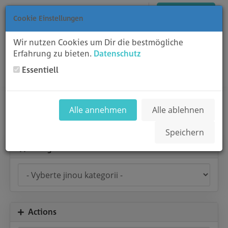
Čeština
Přihlášení
Registrace
Zobrazit košík
Cookie Einstellungen
Wir nutzen Cookies um Dir die bestmögliche
Erfahrung zu bieten.
Datenschutz
Essentiell
Toggl
Přehled & Pokladna
Alle annehmen
Alle ablehnen
Speichern
Kategorie
Actions