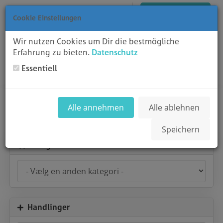
Dansk
Log ind
Register
Vis bestillingskurv
Cookie Einstellungen
Wir nutzen Cookies um Dir die bestmögliche
Erfahrung zu bieten.
Datenschutz
Essentiell
Toggl
Gennemse & betal
Alle annehmen
Alle ablehnen
Speichern
Kategorier
Handlinger