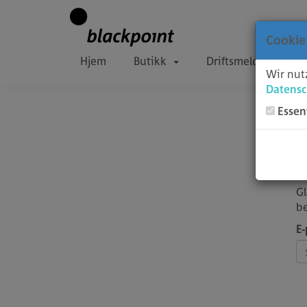
Cookie
Hjem
Butikk
Driftsmeldinger
Wir nut
Datensc
Essen
Gl
be
E-