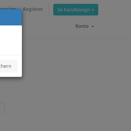
ogg inn
Registrer
Se handlevogn »
Konto
chern