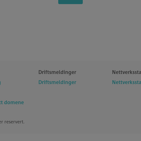
Driftsmeldinger
Nettverksst
g
Driftsmeldinger
Nettverksst
ytt domene
r reservert.