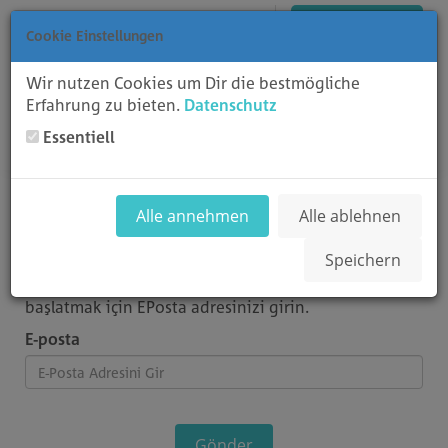
Türkçe
Giriş
Kayıt
Sepeti Görüntüle
Cookie Einstellungen
Wir nutzen Cookies um Dir die bestmögliche
Erfahrung zu bieten.
Datenschutz
Essentiell
Toggl
Şifremi Unuttum
Alle annehmen
Alle ablehnen
Speichern
Şifrenizi mi unuttunuz? Şifre sıfırlama işlemlerini
başlatmak için EPosta adresinizi girin.
E-posta
Gönder