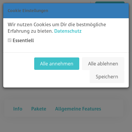
Català
Entrada
Registrar-se
Veure Carro
Cookie Einstellungen
Wir nutzen Cookies um Dir die bestmögliche
Erfahrung zu bieten.
Datenschutz
Essentiell
Toggl
blackpoint Shared
Alle annehmen
Alle ablehnen
Hosting
Speichern
Info
Pakete
Allgemeine Features