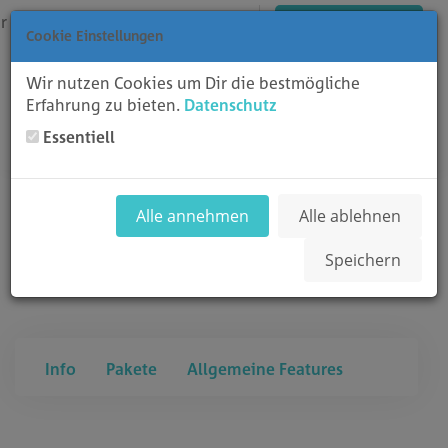
ar
Bejelentkezés
Regisztráció
Kosár megtekintése
Cookie Einstellungen
Wir nutzen Cookies um Dir die bestmögliche
Erfahrung zu bieten.
Datenschutz
Essentiell
Toggl
blackpoint Shared
Alle annehmen
Alle ablehnen
Hosting
Speichern
Info
Pakete
Allgemeine Features