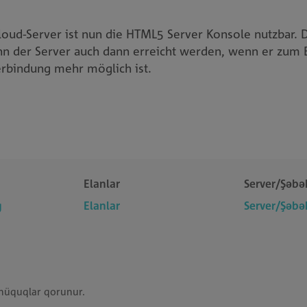
Cloud-Server ist nun die HTML5 Server Konsole nutzbar. D
n der Server auch dann erreicht werden, wenn er zum B
rbindung mehr möglich ist.
Elanlar
Server/Şəbə
g
Elanlar
Server/Şəbə
 hüquqlar qorunur.