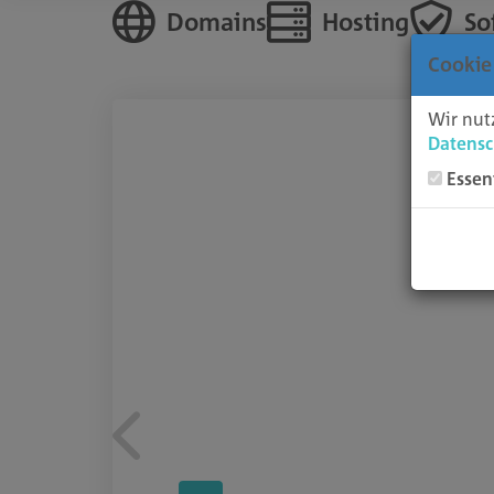
Domains
Hosting
So
Cookie
Wir nut
Datensc
Essen