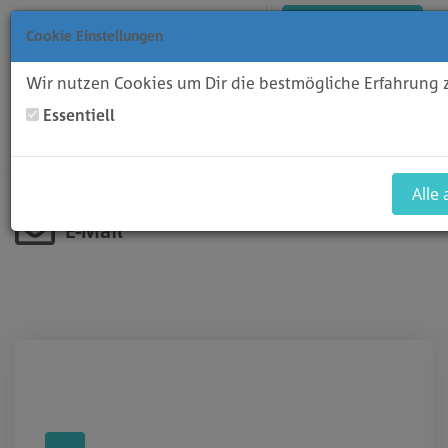
Русский
Вход
Регистрация
Просмотр корзины
Cookie Einstellungen
Wir nutzen Cookies um Dir die bestmögliche Erfahrung 
Essentiell
Toggl
Domains
Hosting
Software
Alle
E-Mail