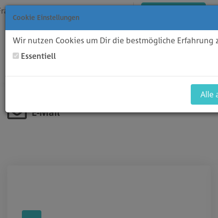
Français
Connexion
Inscription
Afficher le panier
Cookie Einstellungen
Wir nutzen Cookies um Dir die bestmögliche Erfahrung 
Essentiell
Toggl
Domains
Hosting
Software
Alle
E-Mail