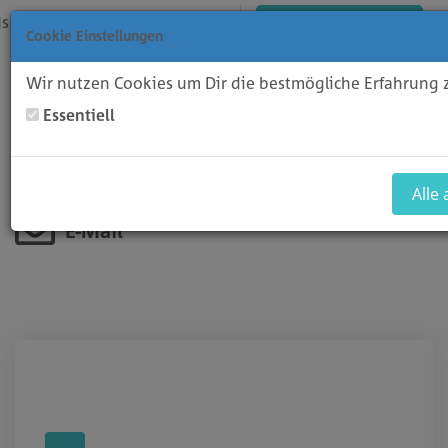
ds
Aanmelden
Registreren
Winkelwagen bekijken
Cookie Einstellungen
Wir nutzen Cookies um Dir die bestmögliche Erfahrung 
Essentiell
Toggl
Domains
Hosting
Software
Alle
E-Mail